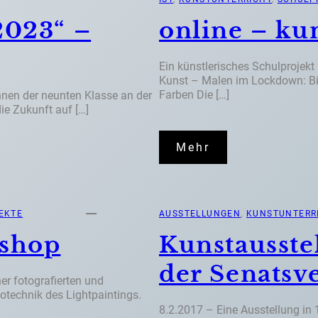
2023“ –
online – ku
Ein künstlerisches Schulprojekt
Kunst – Malen im Lockdown: Bild
Farben Die […]
nnen der neunten Klasse an der
die Zukunft auf […]
Mehr
EKTE
AUSSTELLUNGEN
, 
KUNSTUNTERR
kshop
Kunstausste
der Senatsv
r fotografierten und
otechnik des Lightpaintings.
8.2.2017 – Eine Ausstellung in 1