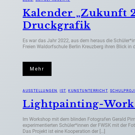
Kalender „Zukunft 
Druckgrafik
Es war das Jahr 2022, aus dem heraus die Schüler*i
Freien Waldorfschule Berlin Kreuzberg ihren Blick in 
Mehr
AUSSTELLUNGEN
, 
IST
, 
KUNSTUNTERRICHT
, 
SCHULPROJ
Lightpainting-Wor
Im Workshop mit dem blinden Fotografen Gerald Pirne
experimentierten Schüler*innen der FWSK mit der Fot
Das Projekt ist eine Kooperation der […]