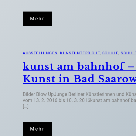
Mehr
AUSSTELLUNGEN
, 
KUNSTUNTERRICHT
, 
SCHULE
, 
SCHUL
kunst am bahnhof –
Kunst in Bad Saaro
Bilder Blow UpJunge Berliner Künstlerinnen und Kün
vom 13. 2. 2016 bis 10. 3. 2016kunst am bahnhof ba
[…]
Mehr