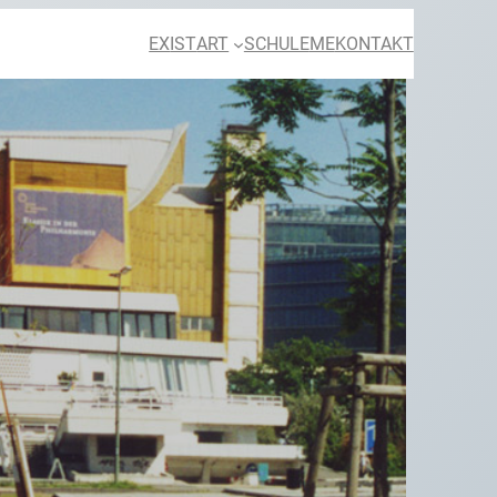
EX
IST
ART
SCHULE
ME
KONTAKT