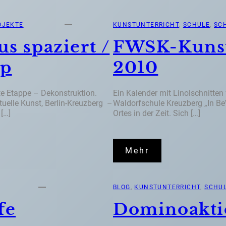
OJEKTE
KUNSTUNTERRICHT
, 
SCHULE
, 
SC
s spaziert /
FWSK-Kunst
op
2010
zte Etappe – Dekonstruktion.
Ein Kalender mit Linolschnitten
uelle Kunst, Berlin-Kreuzberg –
Waldorfschule Kreuzberg „In B
[…]
Ortes in der Zeit. Sich […]
Mehr
BLOG
, 
KUNSTUNTERRICHT
, 
SCHU
fe
Dominoakti