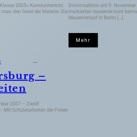
 Klasse 2005« Kunstunterricht
Dominoaktion am 9. November 
 man den Geist der Materie. Die
markierten tausende bunt bema
Mauerverlauf in Berlin […]
Mehr
E
ersburg –
eiten
ember 2007 – Zwölf
 Mit Schülerarbeiten der Freien