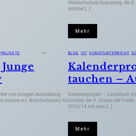
Waldorfschule Kreuzberg. Ab 8.
schüler […]
Mehr
PROJEKTE
BLOG
, 
IST
, 
KUNSTUNTERRICHT
, 
S
 Junge
Kalenderpro
w
tauchen – A
stler von morgen Ausstellung
Kalenderprojekt – Linoldruck im
d saarow e.v. Bahnhofsplatz 4a
Schüler der 9. Klasse der Freie
2013/14 mit dem […]
Mehr