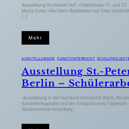
Ausstellung im kleinen Hof: »Steinhauen 11. und 12.
Maica Evers »Nur beim Bearbeiten von Stein entdeckt
[…]
Mehr
AUSSTELLUNGEN
, 
KUNSTUNTERRICHT
, 
SCHULPROJEKT
Ausstellung St.-Pet
Berlin – Schülerarb
Ausstellung in der Humbold-Universität Berlin, Nov
Sandsteinkapitelle und ein fotografisches Tagebuch –
Waldorfschule Kreuzberg.