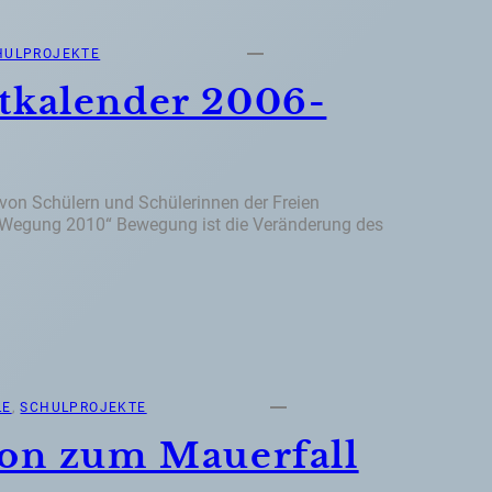
HULPROJEKTE
kalender 2006-
 von Schülern und Schülerinnen der Freien
eWegung 2010“ Bewegung ist die Veränderung des
LE
, 
SCHULPROJEKTE
on zum Mauerfall