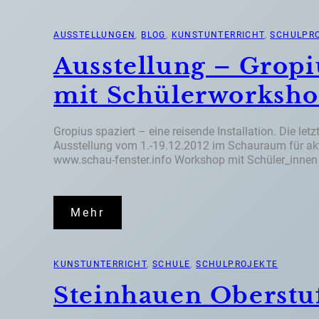
AUSSTELLUNGEN
, 
BLOG
, 
KUNSTUNTERRICHT
, 
SCHULPR
Ausstellung – Gropiu
mit Schülerworksh
Gropius spaziert – eine reisende Installation. Die let
Ausstellung vom 1.-19.12.2012 im Schauraum für akt
www.schau-fenster.info Workshop mit Schüler_innen 
Mehr
KUNSTUNTERRICHT
, 
SCHULE
, 
SCHULPROJEKTE
Steinhauen Oberstu