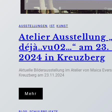
AUSSTELLUNGEN
, 
IST
, 
KUNST
Atelier Ausstellung 
déjà..vu02…“ am 23
2024 in Kreuzberg
Aktuelle Bilderausstellung im Atelier von Maica Evers
Kreuzberg am 23.11.2024
Mehr
BLOG
, 
SCHULPROJEKTE