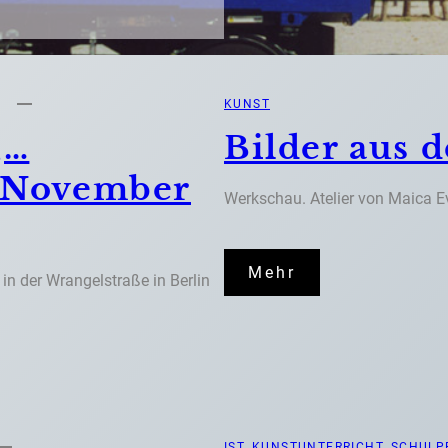
KUNST
„…
Bilder aus 
. November
Werkschau. Atelier von Maica E
Mehr
 in der Wrangelstraße in Berlin
IST
, 
KUNSTUNTERRICHT
, 
SCHULP