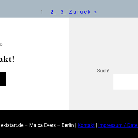
1
2
3
Zurück
»
ED
akt!
Such!
existart.de – Maica Evers – Berlin |
Kontakt
|
Impressum / Date