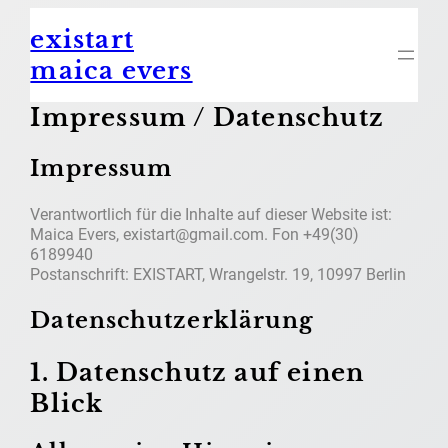
Zum
existart
Inhalt
springen
maica evers
Impressum / Datenschutz
Impressum
Verantwortlich für die Inhalte auf dieser Website ist:
Maica Evers, existart@gmail.com. Fon +49(30)
6189940
Postanschrift: EXISTART, Wrangelstr. 19, 10997 Berlin
Datenschutzerklärung
1. Datenschutz auf einen
Blick