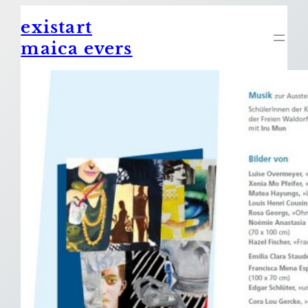
Zum
existart
Inhalt
springen
maica evers