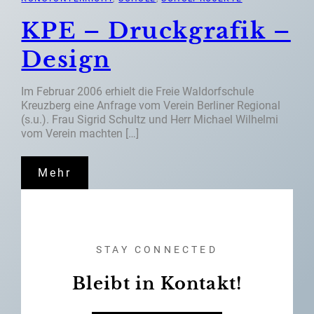
KPE – Druckgrafik –
Design
Im Februar 2006 erhielt die Freie Waldorfschule
Kreuzberg eine Anfrage vom Verein Berliner Regional
(s.u.). Frau Sigrid Schultz und Herr Michael Wilhelmi
vom Verein machten […]
Mehr
STAY CONNECTED
Bleibt in Kontakt!