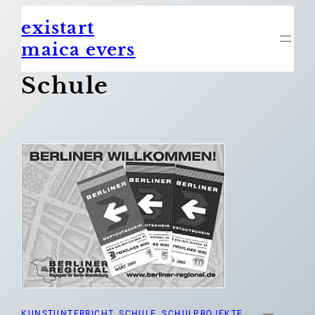
Zum
existart
Inhalt
springen
maica evers
Schule
KUNSTUNTERRICHT
, 
SCHULE
, 
SCHULPROJEKTE