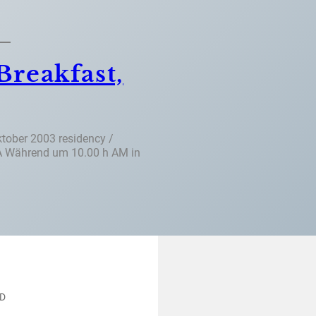
Breakfast,
ober 2003 residency /
USA Während um 10.00 h AM in
ED