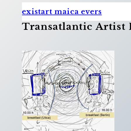
Zum
existart maica evers
Inhalt
springen
Transatlantic Artist