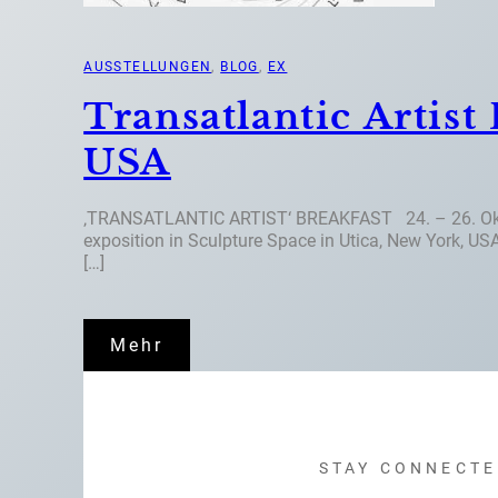
AUSSTELLUNGEN
, 
BLOG
, 
EX
Transatlantic Artist 
USA
‚TRANSATLANTIC ARTIST‘ BREAKFAST 24. – 26. Okt
exposition in Sculpture Space in Utica, New York, 
[…]
Mehr
STAY CONNECT