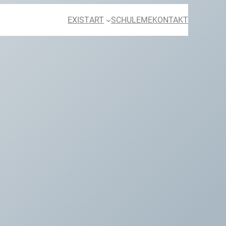
EX
IST
ART
SCHULE
ME
KONTAKT