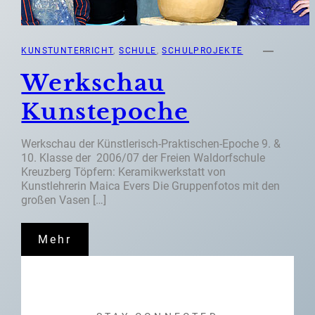
KUNSTUNTERRICHT
, 
SCHULE
, 
SCHULPROJEKTE
Werkschau
Kunstepoche
Werkschau der Künstlerisch-Praktischen-Epoche 9. &
10. Klasse der 2006/07 der Freien Waldorfschule
Kreuzberg Töpfern: Keramikwerkstatt von
Kunstlehrerin Maica Evers Die Gruppenfotos mit den
großen Vasen […]
Mehr