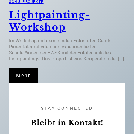
SCHULPROJEKTE
Lightpainting-
Workshop
Im Workshop mit dem blinden Fotografen Gerald
Pirner fotografierten und experimentierten
Schüler*innen der FWSK mit der Fototechnik des
Lightpaintings. Das Projekt ist eine Kooperation der […]
Mehr
STAY CONNECTED
Bleibt in Kontakt!